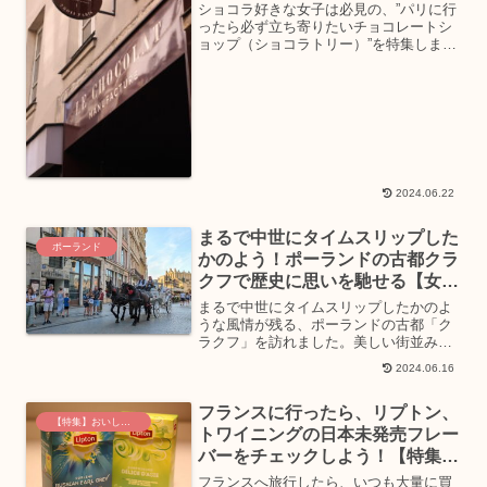
ァクチュール・ア・パリ』【特
ショコラ好きな女子は必見の、”パリに行
集：パリで訪れたいチョコレート
ったら必ず立ち寄りたいチョコレートシ
ョップ（ショコラトリー）”を特集しま
ショップ】
す！今回ご紹介するのは、史上初3カ国の
レストランでそれぞれ3つ星を獲得したと
いう快挙を成し遂げたフレンチの巨匠
「アラン・デュカス」...
2024.06.22
まるで中世にタイムスリップした
ポーランド
かのよう！ポーランドの古都クラ
クフで歴史に思いを馳せる【女子
旅：ポーランド】
まるで中世にタイムスリップしたかのよ
うな風情が残る、ポーランドの古都「ク
ラクフ」を訪れました。美しい街並み、
歴史を感じられる様々な様式の建物や調
2024.06.16
度品、美味しいご当地グルメや伝統のレ
ース編みや可愛い食器など、女子旅にピ
フランスに行ったら、リプトン、
ッタリな要素がてんこ盛り...
【特集】おいしいグルメ土産
トワイニングの日本未発売フレー
バーをチェックしよう！【特集：
おいしいグルメ土産】
フランスへ旅行したら、いつも大量に買