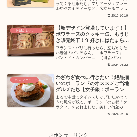
ってくる紅茶たち。マリアージュフレー
ルやクスミティーなど、名立たるブラン
ドの紅茶ももちろんオススメなのです
2016.10.16
が、今回ご紹介するのは日本でも馴染み
のあるリプトンやトワイニング紅茶の日
【新デザイン登場しています！】
本未発売フレーバーです。日...
【特集】おいしいグルメ土産
ポワラーヌのクッキー缶、もうじ
き販売終了！缶好きにはたまらな
い、レトロ可愛さ！
フランス・パリに行ったら、立ち寄りた
い老舗のパン屋さん、「ポワラーヌ」。
パン・ド・カンパーニュ（田舎パン）が
人気で、今では「フランスの伝統的なパ
2024.06.22
ンと言えばポワラーヌ」と言われるほど
です。ポワラーヌにはパンと同様に人気
わざわざ食べに行きたい！絶品揃
のクッキーがあります。お...
グルメスポット
いのポーランドのオススメご当地
グルメたち【女子旅：ポーラン
ド】
まるで中世にタイムスリップしたかのよ
うな風情が残る、ポーランドの古都「ク
ラクフ」を訪れました。美しい街並み、
歴史を感じられる様々な様式の建物や調
2024.06.16
度品、美味しいご当地グルメや伝統のレ
ース編みや可愛い食器など、女子旅にピ
ッタリな要素がてんこ盛り...
スポンサーリンク