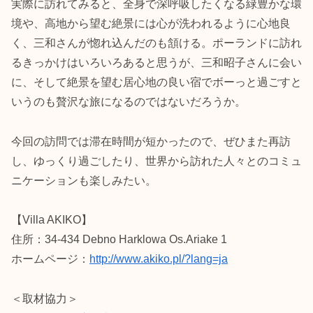
実際に訪れてみると、全身で深呼吸したくなる緑豊かな環
境や、高地から望む絶景には心が洗われるように心地良
く、三和さんが惚れ込んだのも頷ける。ポーランドに訪れ
るきっかけはいろいろあると思うが、三和昭子さんに会い
に、そして絶景を望む居心地の良い宿でボーっと過ごすと
いうのも贅沢な旅になるのではないだろうか。
今回の訪問では滞在時間が短かったので、ぜひまた再訪
し、ゆっくり過ごしたり、世界から訪れた人々とのコミュ
ニケーションも楽しみたい。
【Villa AKIKO】
住所：34-434 Debno Harklowa Os.Ariake 1
ホームページ：
http://www.akiko.pl/?lang=ja
＜取材協力＞