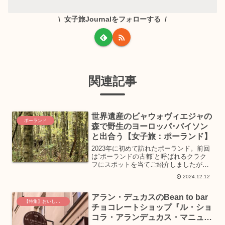
女子旅Journalをフォローする
関連記事
世界遺産のビャウォヴィエジャの
ポーランド
森で野生のヨーロッパ･バイソン
と出合う【女子旅：ポーランド】
2023年に初めて訪れたポーランド。前回
は“ポーランドの古都”と呼ばれるクラク
フにスポットを当てご紹介しましたが、
特集記事【女子旅：ポーランド】第2弾
2024.12.12
は、首都であるワルシャワやワルシャワ
近郊で訪れたスポットや体験についてご
アラン・デュカスのBean to bar
紹介します。第1回...
【特集】おいしいグルメ土産
チョコレートショップ『ル・ショ
コラ・アランデュカス・マニュフ