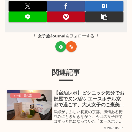
女子旅Journalをフォローする
関連記事
【宿泊レポ】ピクニック気分でお
yuu的 旅の楽しみ方
部屋でヌン活♡ エースホテル京
都で過ごす、大人女子のご褒美ス
テイ
深緑がまぶしい初夏の京都。風情ある街
並みにときめきながら、今回の女子旅で
はずっと気になっていた「エースホテル
京都」へステイしてきました。おしゃれ
2026.05.07
で感性を刺激してくれる空間、京都らし