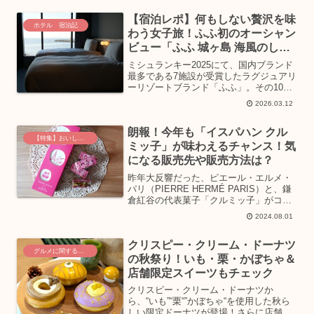
い美味しさが詰まった“ヌン活”体験、朝
【宿泊レポ】何もしない贅沢を味
ごはんまで…とにかく五...
ホテル 宿泊記
わう女子旅！ふふ初のオーシャン
ビュー「ふふ 城ヶ島 海風のしら
べ」
ミシュランキー2025にて、国内ブランド
最多である7施設が受賞したラグジュアリ
ーリゾートブランド「ふふ」。その10施
設目として、「ふふ 城ヶ島 海風のしら
2026.03.12
べ」が2月27日（金）に開業しました。
「ふふ」では初となる、海を望むリゾー
朗報！今年も「イスパハン クル
トホテルの滞...
【特集】おいしいグルメ土産
ミッ子」が味わえるチャンス！気
になる販売先や販売方法は？
昨年大反響だった、ピエール・エルメ・
パリ（PIERRE HERMÉ PARIS）と、鎌
倉紅谷の代表菓子「クルミッ子」がコラ
ボレーションした「イスパハン クルミッ
2024.08.01
子」が、今年も登場します！自家製キャ
ラメルとクルミをバター生地でサンドし
クリスピー・クリーム・ドーナツ
た鎌倉紅...
グルメに関するニュース
の秋祭り！いも・栗・かぼちゃ＆
店舗限定スイーツもチェック
クリスピー・クリーム・ドーナツか
ら、“いも”“栗“”かぼちゃ“を使用した秋ら
しい限定ドーナツが登場！さらに店舗限