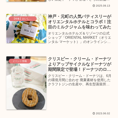
定ドーナツやドリンクにも注目！秋の味
2025.09.13
覚を代表する“いも”“栗”“かぼちゃ”を使用
し、秋らしい人気のスイーツ「スイート
神戸・元町の人気パティスリーが
ポテト」「モ...
【特集】おいしいグルメ土産
オリエンタルホテルとコラボ！注
目のミルクジャムを味わってみた
オリエンタルホテルズ＆リゾーツの公式
ショップ「ORIENTAL MARKET（オリエ
ンタル マーケット）」のオンラインショ
ップおよび神戸メリケンパークオリエン
タルホテル内店舗にて、神戸・元町に店
を構えるミルクジャムの名店
クリスピー・クリーム・ドーナツ
「patisseri...
イベント情報
よりアップサイクルなドーナツが
期間限定で登場！ドーナツのロス
生地から生まれたクラフトジン
クリスピー・クリーム・ドーナツは、6月
も！
の環境月間に合わせ 廃棄素材を使用した
クラフトジンの生産や、再生型蒸留所を
運営する蒸留ベンチャーのエシカル・ス
ピリッツ株式会社とコラボレーションを
実施。ドーナツのロス生地とロスグレー
ズをボタニカルに使用...
2023.06.02