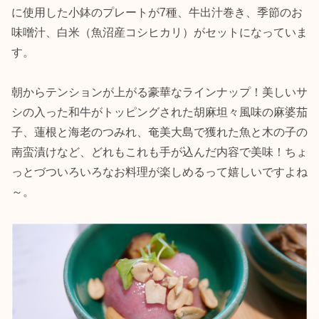
に使用した小鉢のプレートが7種、​牛出汁巻き、季節のお
味噌汁、白米（魚沼産コシヒカリ）がセットになっていま
す。
朝からテンションが上がる豪華なラインナップ！美しいサ
シの入った和牛がトッピングされた胡麻坦々風味の麻婆茄
子、蓮根と海老のつみれ、奄美大島で獲れた魚と木の子の
南蛮漬けなど、どれもこれも手が込んだ内容で美味！ちょ
っとづついろいろなお料理が楽しめるって嬉しいですよね
～。