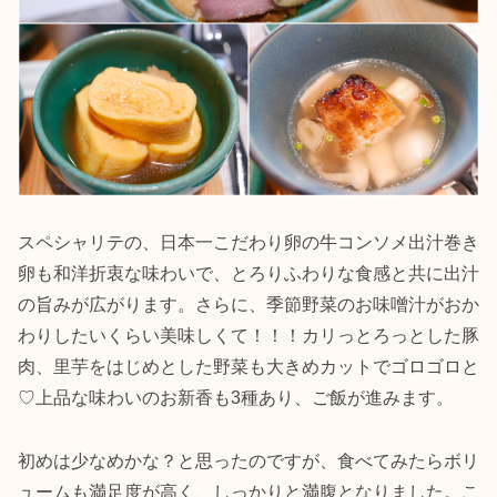
スペシャリテの、日本一こだわり卵の牛コンソメ出汁巻き
卵も和洋折衷な味わいで、とろりふわりな食感と共に出汁
の旨みが広がります。さらに、季節野菜のお味噌汁がおか
わりしたいくらい美味しくて！！！カリっとろっとした豚
肉、里芋をはじめとした野菜も大きめカットでゴロゴロと
♡上品な味わいのお新香も3種あり、ご飯が進みます。
初めは少なめかな？と思ったのですが、食べてみたらボリ
ュームも満足度が高く、しっかりと満腹となりました。こ