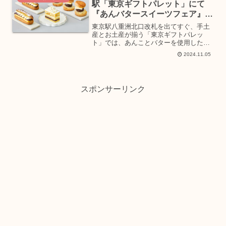
駅「東京ギフトパレット」にて
『あんバタースイーツフェア』が
開催中
東京駅八重洲北口改札を出てすぐ、手土
産とお土産が揃う「東京ギフトパレッ
ト」では、あんことバターを使用したス
イーツを取り揃えた『あんバタースイー
2024.11.05
ツフェア』を2024年11月1日(金)～11月30
日(土)まで開催中。今回のフェアでは、
各ブランド...
スポンサーリンク