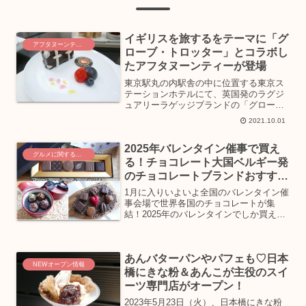
イギリスを旅するをテーマに「グ
アフタヌーンティーを巡る旅
ローブ・トロッター」とコラボし
たアフタヌーンティーが登場
東京駅丸の内駅舎の中に位置する東京ス
テーションホテルにて、英国発のラグジ
ュアリーラゲッジブランドの「グロー
ブ・トロッター」と初コラボレーション
2021.10.01
したアフタヌーンティーが、ゲストラウ
ンジ〈アトリウム〉にて9月～12月の日
2025年バレンタイン催事で買え
にち限定で開催中！189...
グルメに関するニュース
る！チョコレート大国ベルギー発
のチョコレートブランドおすすめ
3選
1月に入りいよいよ全国のバレンタイン催
事会場で世界各国のチョコレートが集
結！2025年のバレンタインでしか買えな
い、さまざまなチョコレートの中からチ
ョコレート大国のベルギーからオススメ
のチョコレートブランド3選をご紹介しま
あんバターパンやパフェも♡日本
す。まずご紹介する...
NEWオープン情報
橋にきな粉＆あんこが主役のスイ
ーツ専門店がオープン！
2023年5月23日（火）、日本橋にきな粉