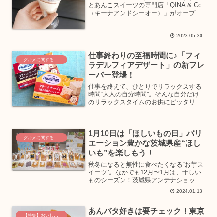
とあんこスイーツの専門店「QINA & Co.
（キーナアンドシーオー）」がオープ
ン。これまでオンラインで販売されてい
ましたが、ついに待望の実店舗がオープ
ン！ここでしか味わえない店舗限定品に
2023.05.30
も注目です...
仕事終わりの至福時間に♪「フィ
グルメに関するニュース
ラデルフィアデザート」の新フレ
ーバー登場！
仕事を終えて、ひとりでリラックスする
時間“大人の自分時間”。そんな自分だけ
のリラックスタイムのお供にピッタリな
「フィラデルフィアデザート」の新フレ
ーバー2種類が、森永乳業より発売となり
ました。気になる味わいについてご紹介
1月10日は「ほしいもの日」バリ
します。新発売の「フ...
グルメに関するニュース
エーション豊かな茨城県産“ほし
いも”を楽しもう！
秋冬になると無性に食べたくなる“お芋ス
イーツ”。なかでも12月〜1月は、干しい
ものシーズン！茨城県アンテナショップ
「IBARAKI sense-イバラキセンス」に
2024.01.13
は、この時期になると店内にずらりと
様々な「干しいも」が揃います！さら
あんバタ好きは要チェック！東京
に、干し芋...
【特集】おいしいグルメ土産