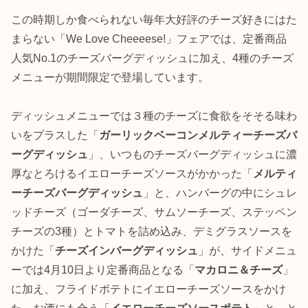
この時期しか食べられない毎年大好評のチーズ好きにはた
まらない「We Love Cheeeese!」フェアでは、定番商品
人気No.1のチーズバーグディッシュに加え、4種のチーズ
メニューが期間限定で登場しています。
ディッシュメニューでは３種のチーズに食欲をそそる味わ
いをプラスした「
ガーリックベーコンメルティーチーズバ
ーグディッシュ
」、いつものチーズバーグディッシュに濃
厚なとろけるイエローチーズソースがかかった「
メルティ
ーチーズバーグディッシュ
」と、ハンバーグの中にシュレ
ッドチーズ（ゴーダチーズ、サムソーチーズ、ステッペン
チーズの3種）とトマトを詰め込み、デミグラスソースを
かけた「
チーズインバーグディッシュ
」が、サイドメニュ
ーでは4月10日より定番商品となる「
マカロニ＆チーズ
」
に加え、フライドポテトにイエローチーズソースをかけ