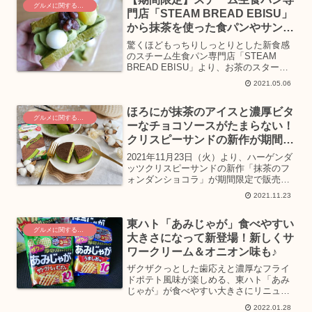
グルメに関するニュース
門店「STEAM BREAD EBISU」
から抹茶を使った食パンやサンド
イッチが登場！
驚くほどもっちりしっとりとした新食感
のスチーム生食パン専門店「STEAM
BREAD EBISU」より、お茶のスタート
アップ企業・TeaRoom とコラボした、抹
2021.05.06
茶を使った限定メニューが、2021年4月
30日（金）〜5月30日（日）までの期...
ほろにが抹茶のアイスと濃厚ビタ
グルメに関するニュース
ーなチョコソースがたまらない！
クリスピーサンドの新作が期間限
定で登場
2021年11月23日（火）より、ハーゲンダ
ッツクリスピーサンドの新作「抹茶のフ
ォンダンショコラ」が期間限定で販売さ
れます。メキシコ料理の“タコス”から着
2021.11.23
想を得て7年もの歳月を経て商品化された
クリスピーサンドは、サクサクとしたウ
東ハト「あみじゃが」食べやすい
エハースでア...
グルメに関するニュース
大きさになって新登場！新しくサ
ワークリーム＆オニオン味も♪
ザクザクっとした歯応えと濃厚なフライ
ドポテト風味が楽しめる、東ハト「あみ
じゃが」が食べやすい大きさにリニュー
アル！また、うましお味がさらに美味し
2022.01.28