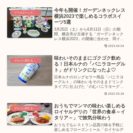
く、ニューフレーバーのサワークリーム
＆オニオン味も新登場！期間限定10％増
今年も開催！ガーデンネックレス
量、「じゃが＆じゃがキ...
アフタヌーンティーを巡る旅
横浜2023で楽しめるコラボスイ
ーツ5選
3月25日（土）から6月11日（日）の期
間、横浜市が主催する「ガーデンネック
レス横浜2023」の開催に合わせ、同イベ
ントとコラボレーションしたオリジナル
2023.04.04
のデザートやアフタヌーンティーなど
が、横浜市内のホテルにて楽しめます。3
味わいそのままにゴクゴク飲め
月25日（土）か...
グルメに関するニュース
る！日本ルナの「バニラヨーグル
ト」がドリンクになったよ♡
日本ルナのロングセラー商品「バニラヨ
ーグルト」の味わいをそのままドリンク
タイプに仕上げた「のむバニラヨーグル
ト」が、2022年3月21日(月)より全国で新
2022.03.28
発売となりました！長時間はっ酵によ
る、まろやかで豊かなコクが特徴のバニ
おうちでマンマの味わい楽しめる
ラヨーグルトは、...
グルメに関するニュース
ロイヤルデリの「世界の食卓～イ
タリア～」で旅気分味わう
おうちでもレストラン品質の味を手軽に
楽しめるフローズンミール「ロイヤルデ