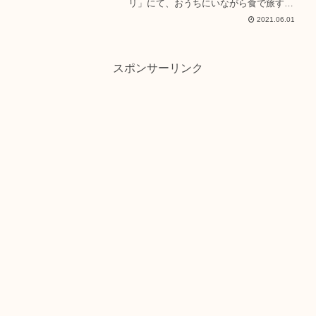
リ」にて、おうちにいながら食で旅す
る“世界の食卓”シリーズ第１弾「世界の
2021.06.01
食卓～イタリア～」販売が開始されまし
た。コロナ過のご時世で、海外への渡航
はもちろんですが、国内へ...
スポンサーリンク