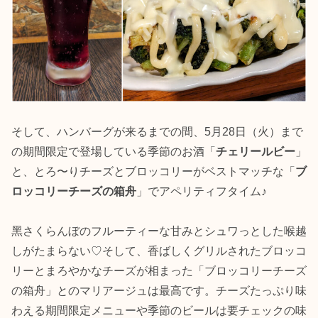
そして、ハンバーグが来るまでの間、5月28日（火）まで
の期間限定で登場している季節のお酒「
チェリールビー
」
と、とろ〜りチーズとブロッコリーがベストマッチな「
ブ
ロッコリーチーズの箱舟
」でアペリティフタイム♪
⿊さくらんぼのフルーティーな⽢みとシュワっとした喉越
しがたまらない♡そして、香ばしくグリルされたブロッコ
リーとまろやかなチーズが相まった「ブロッコリーチーズ
の箱舟」とのマリアージュは最高です。チーズたっぷり味
わえる期間限定メニューや季節のビールは要チェックの味