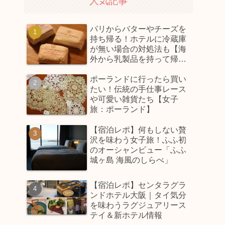
人気記事
パリからバターやチーズを
持ち帰る！ホテルに冷蔵庫
が無い場合の対処法も【海
外から乳製品を持って帰っ
てくるコツ】
ポーランドに行ったら買い
たい！伝統の手仕事レース
や可愛い雑貨たち【女子
旅：ポーランド】
【宿泊レポ】何もしない贅
沢を味わう女子旅！ふふ初
のオーシャンビュー「ふふ
城ヶ島 海風のしらべ」
【宿泊レポ】センタラグラ
ンドホテル大阪｜タイ気分
を味わうラグジュアリース
テイ＆新ホテル情報