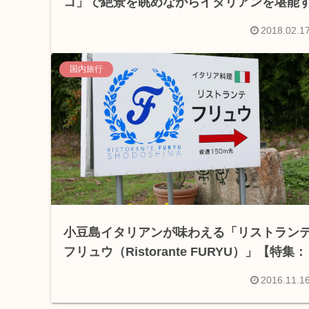
コ」で絶景を眺めながらイタリアンを堪能
る【特集：シーガイアで楽しむ！女子旅の
2018.02.1
スメ】
国内旅行
小豆島イタリアンが味わえる「リストラン
フリュウ（Ristorante FURYU）」【特集：
小豆島 オリーブを巡る旅】
2016.11.1