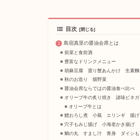
目次
島宿真里の醤油会席とは
前菜と食前酒
豊富なドリンクメニュー
胡麻豆腐 渡り蟹あんかけ 生素麵
秋のお造り 畑野菜
醤油会席ならではの醤油食べ比べ
オリーブ牛の炙り焼き 諸味ビネガ
オリーブ牛とは
鱧おろし煮 小蕪 エリンギ 揚げ
穴子もみじ揚げ 小海老かき揚げ
鯛の丸 すまし汁 青身 ダイシも