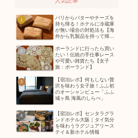
人気記事
パリからバターやチーズを
持ち帰る！ホテルに冷蔵庫
が無い場合の対処法も【海
外から乳製品を持って帰っ
てくるコツ】
ポーランドに行ったら買い
たい！伝統の手仕事レース
や可愛い雑貨たち【女子
旅：ポーランド】
【宿泊レポ】何もしない贅
沢を味わう女子旅！ふふ初
のオーシャンビュー「ふふ
城ヶ島 海風のしらべ」
【宿泊レポ】センタラグラ
ンドホテル大阪｜タイ気分
を味わうラグジュアリース
テイ＆新ホテル情報