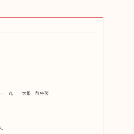
ー 丸十 大根 酢牛蒡
ち