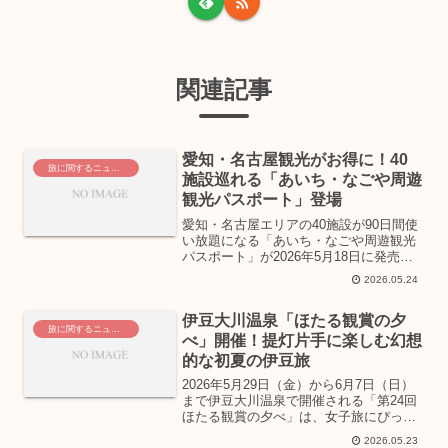
関連記事
愛知・名古屋観光がお得に！40
旅に関するニュース
施設巡れる「あいち・なごや周遊
観光パスポート」登場
愛知・名古屋エリアの40施設が90日間使
い放題になる「あいち・なごや周遊観光
パスポート」が2026年5月18日に発売さ
れます。お得な価格で人気スポットを巡
2026.05.24
り、女子旅をもっと特別なものにする魅
力をご紹介します。
伊豆大川温泉「ほたる観賞の夕
旅に関するニュース
べ」開催！提灯片手に楽しむ幻想
的な初夏の伊豆旅
2026年5月29日（金）から6月7日（日）
まで伊豆大川温泉で開催される「第24回
ほたる観賞の夕べ」は、女子旅にぴった
りのイベントです。幻想的なほたるの
2026.05.23