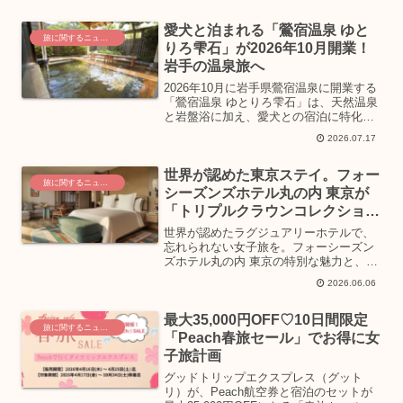
舞、浴衣で楽しむ特典、そして地元の美
味しいグルメまで、心ときめく魅力をご
愛犬と泊まれる「鶯宿温泉 ゆと
紹介します。
旅に関するニュース
りろ雫石」が2026年10月開業！
岩手の温泉旅へ
2026年10月に岩手県鶯宿温泉に開業する
「鶯宿温泉 ゆとりろ雫石」は、天然温泉
と岩盤浴に加え、愛犬との宿泊に特化し
たサービスを提供する新しい温泉旅館で
2026.07.17
す。愛犬預かりルームやドッグランを完
備し、一般利用客と愛犬同伴客の両方が
世界が認めた東京ステイ。フォー
快適に過ごせるよう工夫されています。
旅に関するニュース
女子旅や愛犬との旅行を計画中の方にぴ
シーズンズホテル丸の内 東京が
ったりの、心温まる滞在を提案します。
「トリプルクラウンコレクショ
ン」に選出
世界が認めたラグジュアリーホテルで、
忘れられない女子旅を。フォーシーズン
ズホテル丸の内 東京の特別な魅力と、心
ときめくおもてなしをご紹介します。
2026.06.06
最大35,000円OFF♡10日間限定
旅に関するニュース
「Peach春旅セール」でお得に女
子旅計画
グッドトリップエクスプレス（グット
リ）が、Peach航空券と宿泊のセットが