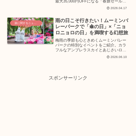
最大35,000円OFFになる「春旅セール」
を10日間限定で開催します。GWから秋
2026.04.17
の大型連休まで対象で、女子旅に嬉しい
キャンセル料無料期間も。お得なアプリ
雨の日こそ行きたい！ムーミンバ
情報も必見です！
旅に関するニュース
レーパークで「傘の日」×「ニョ
ロニョロの日」を満喫する幻想旅
梅雨の季節も心ときめくムーミンバレー
パークの特別なイベントをご紹介。カラ
フルなアンブレラスカイとあじさいロー
ド、限定フォトスポット、雨の日だけの
2026.06.10
特別なプレゼントなど、女子旅を彩る魅
力が満載。6月11日の「傘の日」と「ニ
ョロニョロの日」が重なるスペシャルデ
ーは必見です。
スポンサーリンク