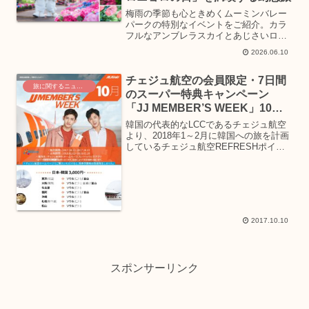
るでしょう。
梅雨の季節も心ときめくムーミンバレー
パークの特別なイベントをご紹介。カラ
フルなアンブレラスカイとあじさいロー
ド、限定フォトスポット、雨の日だけの
2026.06.10
特別なプレゼントなど、女子旅を彩る魅
力が満載。6月11日の「傘の日」と「ニ
チェジュ航空の会員限定・7日間
ョロニョロの日」が重なるスペシャルデ
旅に関するニュース
ーは必見です。
のスーパー特典キャンペーン
「JJ MEMBER’S WEEK」10月
11日からスタート！
韓国の代表的なLCCであるチェジュ航空
より、2018年1～2月に韓国への旅を計画
しているチェジュ航空REFRESHポイン
ト会員限定の特別な航空券特価キャンペ
ーンを10月11日より開始します。キャン
ペーン期間は10月17日までとなります。
「J...
2017.10.10
スポンサーリンク