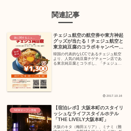
関連記事
チェジュ航空の航空券や東方神起
旅に関するニュース
グッズが当たる！チェジュ航空と
東京純豆腐のコラボキャンペーン
開催中！
韓国の代表的なLCCであるチェジュ航空
より、人気の純豆腐チゲチェーン店であ
る東京純豆腐とコラボし、「チェジュ航
空x東京純豆腐」キャンペーンを2017年
10月16日より開始しています。キャンペ
ーン期間は2017年11月16日までとなりま
す。こ...
2017.10.16
【宿泊レポ】大阪本町のスタイリ
NEWオープン情報
ッシュなライフスタイルホテル
「THE LIVELY大阪本町」
大阪のキタ（梅田エリア）、ミナミ（難