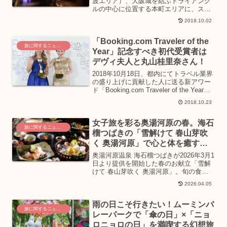
波エリア）、大阪城を結ぶトライアング
ルの中心に位置する本町エリアに、スタ
イリッシュなライフスタイルホテル
2019.10.02
「THE LIVELY大阪本町」が2019年8月に
オープン！大阪に来たのならどこへ行く
「Booking.com Traveler of the
にも便利な観光...
旅に関するニュース
Year」記念すべき初代受賞者は
デヴィ夫人と丸山桂里奈さん！
2018年10月18日、都内にてトラベル業界
の盛り上げに貢献した人に送る新アワー
ド「Booking.com Traveler of the Year」
の表彰式が行われました。ブッキング・
2018.10.23
ドットコムでは「海外旅行の日（10月19
日）」にちなみ...
女子旅を彩る奥湯河原の春。海石
旅に関するニュース
榴つばきの「雪解けて 春山芽吹
く 奥湯河原」で心と体を癒す美
食体験
奥湯河原温泉 海石榴つばきが2026年3月1
日より提供を開始した春のお献立「雪解
けて 春山芽吹く 奥湯河原」。旬の食材
と美しい盛り付けで五感を満たす美食体
2026.04.05
験は、女子旅にぴったりの贅沢なひとと
きを約束します。食前酒からデザートま
雨の日こそ行きたい！ムーミンバ
で、春の息吹を感じさせる料理の数々
旅に関するニュース
と、公式ホームページ限定の特別な特典
レーパークで「傘の日」×「ニョ
で、心ゆくまで奥湯河原の春を堪能でき
ロニョロの日」を満喫する幻想旅