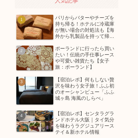
人気記事
パリからバターやチーズを
持ち帰る！ホテルに冷蔵庫
が無い場合の対処法も【海
外から乳製品を持って帰っ
てくるコツ】
ポーランドに行ったら買い
たい！伝統の手仕事レース
や可愛い雑貨たち【女子
旅：ポーランド】
【宿泊レポ】何もしない贅
沢を味わう女子旅！ふふ初
のオーシャンビュー「ふふ
城ヶ島 海風のしらべ」
【宿泊レポ】センタラグラ
ンドホテル大阪｜タイ気分
を味わうラグジュアリース
テイ＆新ホテル情報