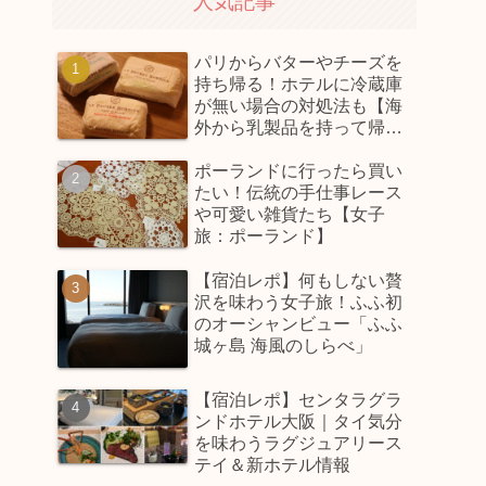
人気記事
パリからバターやチーズを
持ち帰る！ホテルに冷蔵庫
が無い場合の対処法も【海
外から乳製品を持って帰っ
てくるコツ】
ポーランドに行ったら買い
たい！伝統の手仕事レース
や可愛い雑貨たち【女子
旅：ポーランド】
【宿泊レポ】何もしない贅
沢を味わう女子旅！ふふ初
のオーシャンビュー「ふふ
城ヶ島 海風のしらべ」
【宿泊レポ】センタラグラ
ンドホテル大阪｜タイ気分
を味わうラグジュアリース
テイ＆新ホテル情報