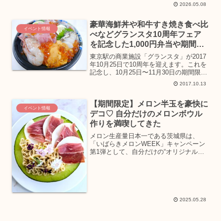
麦のごちそう～」が開催されます。全国
2026.05.08
の人気パン屋さんが集結するだけでな
く、キッチンカーや限定パンの販売、さ
豪華海鮮丼や和牛すき焼き食べ比
らに親子で楽しめるサンドイッチ教室ま
イベント情報
で、パン好きにはたまらないイベントが
べなどグランスタ10周年フェア
盛りだくさん。今年のフェスは会場も拡
を記念した1,000円弁当や期間限
大し、パワーアップした内容で、女子旅
定商品は10月25日から！
にもぴったりの体験がきっと見つかりま
東京駅の商業施設「グランスタ」が2017
すよ！
年10月25日で10周年を迎えます。これを
記念し、10月25日〜11月30日の期間限定
で東京駅改札内のグランスタと改札外に
2017.10.13
あるグランスタ丸の内にて、「グランス
タ10周年フェア」が開催されます。期間
【期間限定】メロン半玉を豪快に
中は...
イベント情報
デコ♡ 自分だけのメロンボウル
作りを満喫してきた
メロン生産量日本一である茨城県は、
「いばらきメロンWEEK」キャンペーン
第1弾として、自分だけの“オリジナル半
玉メロンボウル”を作ることができるメロ
ンスイーツ専門店「メロメロメロい♡い
ばらきメロンカフェ」を、2025年5月29
日（木）から6...
2025.05.28