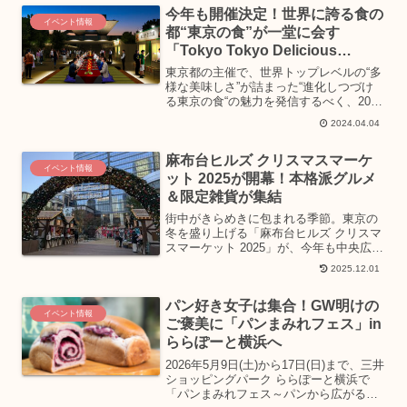
今年も開催決定！世界に誇る食の
ア向けにお披露...
イベント情報
都“東京の食”が一堂に会す
「Tokyo Tokyo Delicious
Museum」
東京都の主催で、世界トップレベルの“多
様な美味しさ”が詰まった“進化しつづけ
る東京の食“の魅力を発信するべく、2024
年5月17日（金）～19日（日）の3日間、
2024.04.04
有明で「Tokyo Tokyo Delicious
Museum」が開催されます...
麻布台ヒルズ クリスマスマーケ
イベント情報
ット 2025が開幕！本格派グルメ
＆限定雑貨が集結
街中がきらめきに包まれる季節。東京の
冬を盛り上げる「麻布台ヒルズ クリスマ
スマーケット 2025」が、今年も中央広場
にて開催中！本場さながらのヒュッテ
2025.12.01
（木製屋台）には、人気店の贅沢グルメ
から、ここでしか買えない限定雑貨まで
パン好き女子は集合！GW明けの
勢揃い。仕事帰りに...
イベント情報
ご褒美に「パンまみれフェス」in
ららぽーと横浜へ
2026年5月9日(土)から17日(日)まで、三井
ショッピングパーク ららぽーと横浜で
「パンまみれフェス～パンから広がる小