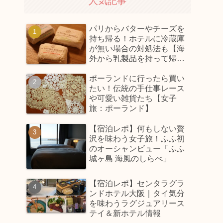
人気記事
パリからバターやチーズを
持ち帰る！ホテルに冷蔵庫
が無い場合の対処法も【海
外から乳製品を持って帰っ
てくるコツ】
ポーランドに行ったら買い
たい！伝統の手仕事レース
や可愛い雑貨たち【女子
旅：ポーランド】
【宿泊レポ】何もしない贅
沢を味わう女子旅！ふふ初
のオーシャンビュー「ふふ
城ヶ島 海風のしらべ」
【宿泊レポ】センタラグラ
ンドホテル大阪｜タイ気分
を味わうラグジュアリース
テイ＆新ホテル情報