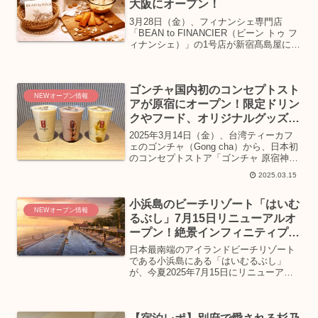
大阪にオープン！
3月28日（金）、フィナンシェ専門店
「BEAN to FINANCIER（ビーン トゥ フ
ィナンシェ）」の1号店が新宿髙島屋にオ
ープン。専用キッチンで焼き上げた、焼
き立てのフィナンシェを提供する
「BEAN to FINANCIER（ビーン ...
ゴンチャ国内初のコンセプトスト
NEWオープン情報
アが原宿にオープン！限定ドリン
クやフード、オリジナルグッズ
も！
2025年3月14日（金）、台湾ティーカフ
ェのゴンチャ（Gong cha）から、日本初
のコンセプトストア「ゴンチャ 原宿神宮
前店」がオープン！店舗限定ドリンクや
2025.03.15
フードなど、詳細についてご紹介しま
す。明治通り沿いにオープンした「ゴン
小浜島のビーチリゾート「はいむ
チャ 原宿...
NEWオープン情報
るぶし」7月15日リニューアルオ
ープン！絶景インフィニティプー
ルやスパなど新設
日本最南端のアイランドビーチリゾート
である小浜島にある「はいむるぶし」
が、今夏2025年7月15日にリニューアル
オープン。2段の絶景インフィニティプー
ルや、サウナ棟・スパ棟を新設。また、
一部客室・レストランも大幅リニューア
ルします。沖縄本島...