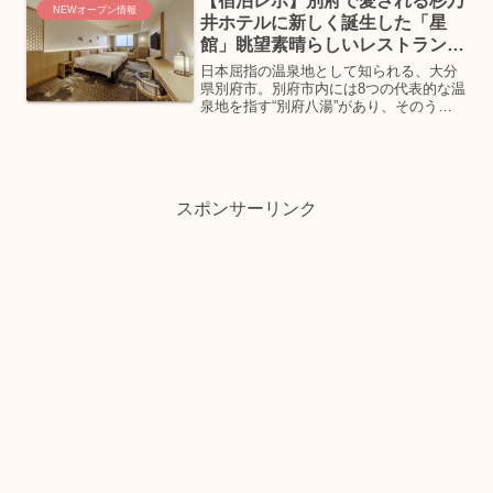
【宿泊レポ】別府で愛される杉乃
NEWオープン情報
井ホテルに新しく誕生した「星
館」眺望素晴らしいレストランで
絶品ビュッフェ
日本屈指の温泉地として知られる、大分
県別府市。別府市内には8つの代表的な温
泉地を指す“別府八湯”があり、そのうち
の一つの観海寺温泉エリアに、ORIX
HOTELS & RESORTSの杉乃井ホテルが
あります。そんな杉乃井ホテルに新しく
誕生し...
スポンサーリンク