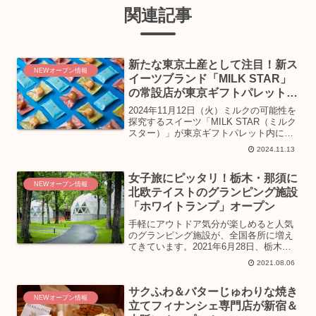
関連記事
新たな東京土産として注目！新ス
NEWオープン情報
イーツブランド「MILK STAR」
の常設店が東京ギフトパレット内
にオープン
2024年11月12日（火）ミルクの可能性を
探究するスイーツ「MILK STAR（ミルク
スター）」が東京ギフトパレット内に常
設1号店をオープン。新たな東京土産とし
2024.11.13
て注目の「MILK STAR（ミルクスタ
ー）」についてご紹介します。「MILK...
女子旅にピッタリ！栃木・那須に
NEWオープン情報
北欧テイストのグランピング施設
「ホワイトランプ」オープン
手軽にアウトドア気分が楽しめると人気
のグランピング施設が、全国各所に増え
てきています。2021年6月28日、栃木県
那須郡那須町に新たにオープンしたグラ
2021.08.06
ンピング施設「WHITE LAMP（ホワイト
ランプ）」についてご紹介します。都心
サクふわ＆バターじゅわりな焼き
から新幹線...
NEWオープン情報
立てフィナンシェ専門店が新宿＆