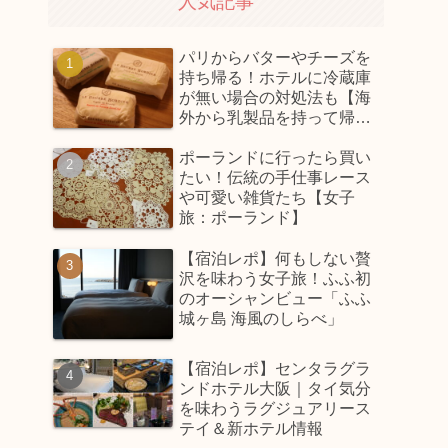
人気記事
パリからバターやチーズを
持ち帰る！ホテルに冷蔵庫
が無い場合の対処法も【海
外から乳製品を持って帰っ
てくるコツ】
ポーランドに行ったら買い
たい！伝統の手仕事レース
や可愛い雑貨たち【女子
旅：ポーランド】
【宿泊レポ】何もしない贅
沢を味わう女子旅！ふふ初
のオーシャンビュー「ふふ
城ヶ島 海風のしらべ」
【宿泊レポ】センタラグラ
ンドホテル大阪｜タイ気分
を味わうラグジュアリース
テイ＆新ホテル情報