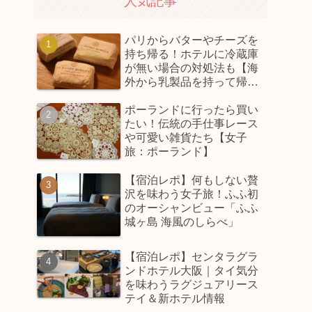
人気記事
パリからバターやチーズを
持ち帰る！ホテルに冷蔵庫
が無い場合の対処法も【海
外から乳製品を持って帰っ
てくるコツ】
ポーランドに行ったら買い
たい！伝統の手仕事レース
や可愛い雑貨たち【女子
旅：ポーランド】
【宿泊レポ】何もしない贅
沢を味わう女子旅！ふふ初
のオーシャンビュー「ふふ
城ヶ島 海風のしらべ」
【宿泊レポ】センタラグラ
ンドホテル大阪｜タイ気分
を味わうラグジュアリース
テイ＆新ホテル情報