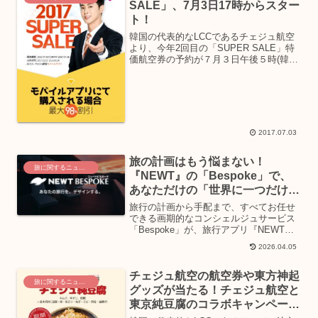
SALE」、7月3日17時からスター
ト！
韓国の代表的なLCCであるチェジュ航空
より、今年2回目の「SUPER SALE」特
価航空券の予約が７月３日午後５時(韓国
時間基準)より販売開始となります。予約
期間は、7月3日午後5時から7月14日午後
5時までとなります。写真提供：チェジュ
航...
2017.07.03
旅の計画はもう悩まない！
旅に関するニュース
『NEWT』の「Bespoke」で、
あなただけの「世界に一つだけ」
の女子旅を叶えよう！
旅行の計画から手配まで、すべてお任せ
できる画期的なコンシェルジュサービス
「Bespoke」が、旅行アプリ『NEWT』
から登場。忙しい日々を送るあなたも、
2026.04.05
専属コンシェルジュのサポートで、世界
に一つだけの特別な旅行体験を手軽に実
チェジュ航空の航空券や東方神起
現できます。女子旅にもぴったりの、夢
旅に関するニュース
のような旅の扉を開きましょう。
グッズが当たる！チェジュ航空と
東京純豆腐のコラボキャンペーン