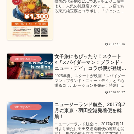
開催中！
韓国の代表的なLCCであるチェジュ航空
より、人気の純豆腐チゲチェーン店であ
る東京純豆腐とコラボし、「チェジュ航
空x東京純豆腐」キャンペーンを2017年
10月16日より開始しています。キャンペ
ーン期間は2017年11月16日までとなりま
す。こ...
2017.10.16
女子旅にもぴったり！スクート
旅に関するニュース
×『スパイダーマン：ブランド・
ニュー・デイ』コラボ便が登場
空の旅がもっと特別に
2026年夏、スクートが映画『スパイダー
マン：ブランド・ニュー・デイ』との心
躍るコラボレーションを発表！特別仕様
の機内で、スパイダーマンの世界に浸れ
2026.06.27
る特別な空の旅が実現します。女子旅に
も嬉しい限定グッズやサプライズ体験
ニュージーランド航空、2017年7
で、忘れられない夏の思い出を作りませ
旅に関するニュース
んか？
月に東京・羽田空港発着便を就
航！
ニュージーランド航空は、2017年7月21
日より新たに羽田空港発着便の運航を開
始し、既存の成田空港に加えて2空港より