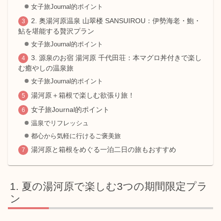
女子旅Journal的ポイント
2. 奥湯河原温泉 山翠楼 SANSUIROU：伊勢海老・鮑・
鮎を堪能する贅沢プラン
女子旅Journal的ポイント
3. 源泉のお宿 湯河原 千代田荘：本マグロ丼付きで楽し
む癒やしの温泉旅
女子旅Journal的ポイント
湯河原＋箱根で楽しむ欲張り旅！
女子旅Journal的ポイント
温泉でリフレッシュ
都心から気軽に行けるご褒美旅
湯河原と箱根をめぐる一泊二日の旅もおすすめ
夏の湯河原で楽しむ3つの期間限定プラ
ン