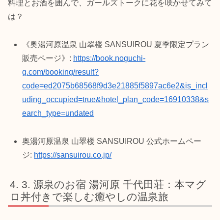
料理とお酒を囲んで、ガールズトークに花を咲かせてみて
は？
《奥湯河原温泉 山翠楼 SANSUIROU 夏季限定プラン
販売ページ》:
https://book.noguchi-
g.com/booking/result?
code=ed2075b68568f9d3e21885f5897ac6e2&is_incl
uding_occupied=true&hotel_plan_code=16910338&s
earch_type=undated
奥湯河原温泉 山翠楼 SANSUIROU 公式ホームペー
ジ:
https://sansuirou.co.jp/
3. 源泉のお宿 湯河原 千代田荘：本マグ
ロ丼付きで楽しむ癒やしの温泉旅