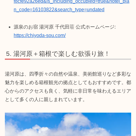
f8cfe92a26ed&is_including_occupied=true&hotel_pla
n_code=16103822&search_type=undated
源泉のお宿 湯河原 千代田荘 公式ホームページ:
https://chiyoda-sou.com/
湯河原＋箱根で楽しむ欲張り旅！
湯河原は、四季折々の自然や温泉、美術館巡りなど多彩な
魅力を楽しめる箱根観光の拠点としてもおすすめです。都
心からのアクセスも良く、気軽に非日常を味わえるエリア
として多くの人に親しまれています。