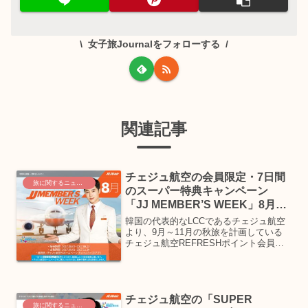
女子旅Journalをフォローする
関連記事
チェジュ航空の会員限定・7日間
旅に関するニュース
のスーパー特典キャンペーン
「JJ MEMBER’S WEEK」8月7
日からスタート！
韓国の代表的なLCCであるチェジュ航空
より、9月～11月の秋旅を計画している
チェジュ航空REFRESHポイント会員限
定の特別な航空券特価キャンペーンを8月
7日より開始しています。キャンペーン期
間は8月13日までとなります。「JJ
MEMBE...
チェジュ航空の「SUPER
旅に関するニュース