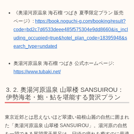
《奥湯河原温泉 海石榴 つばき 夏季限定プラン 販売
ページ》:
https://book.noguchi-g.com/booking/result?
code=bd2c7d6533deee485f575304e9dd8660&is_incl
uding_occupied=true&hotel_plan_code=18395948&s
earch_type=undated
奥湯河原温泉 海石榴 つばき 公式ホームページ:
https://www.tubaki.net/
2. 奥湯河原温泉 山翠楼 SANSUIROU：
伊勢海老・鮑・鮎を堪能する贅沢プラン
東京近郊とは思えないほど翠濃い箱根山麗の自然に囲まれ
た「奥湯河原温泉 山翠楼 SANSUIROU」。湯河原の自然
を一望できる展望露天風呂は、日頃の疲れを癒すのに最適