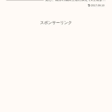
利用出来るようになります。現在、ニュ
2017.09.10
ージーランド航空は成田国際空港よりデ
イリー運航（週7便）、ピークシーズンと
なる12月1日...
スポンサーリンク