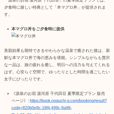
「源泉のお宿 湯河原 千代田荘」の夏季限定プランでは、
夕食時に嬉しい特典として「本マグロ丼」が提供されま
す。
本マグロ丼をご夕食時に提供
美肌効果も期待できるやわらかな温泉で癒された後は、新
鮮な本マグロ丼で海の恵みを堪能。シンプルながらも贅沢
な一品は、旅の疲れを癒し、明日への活力を与えてくれる
はず。心安らぐ空間で、ゆったりとした時間を過ごしたい
女子にぴったりです。
《源泉のお宿 湯河原 千代田荘 夏季限定プラン 販売
ページ》:
https://book.noguchi-g.com/booking/result?
code=820b0e9c-18f4-499c-9a98-