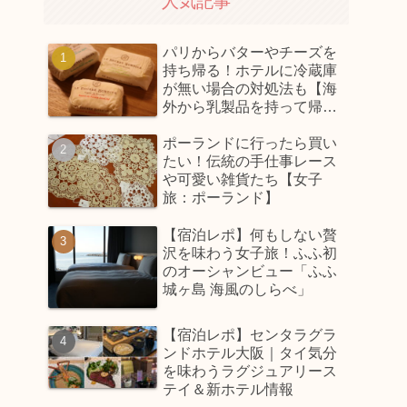
人気記事
パリからバターやチーズを
持ち帰る！ホテルに冷蔵庫
が無い場合の対処法も【海
外から乳製品を持って帰っ
てくるコツ】
ポーランドに行ったら買い
たい！伝統の手仕事レース
や可愛い雑貨たち【女子
旅：ポーランド】
【宿泊レポ】何もしない贅
沢を味わう女子旅！ふふ初
のオーシャンビュー「ふふ
城ヶ島 海風のしらべ」
【宿泊レポ】センタラグラ
ンドホテル大阪｜タイ気分
を味わうラグジュアリース
テイ＆新ホテル情報