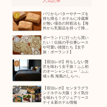
人気記事
パリからバターやチーズを
持ち帰る！ホテルに冷蔵庫
が無い場合の対処法も【海
外から乳製品を持って帰っ
てくるコツ】
ポーランドに行ったら買い
たい！伝統の手仕事レース
や可愛い雑貨たち【女子
旅：ポーランド】
【宿泊レポ】何もしない贅
沢を味わう女子旅！ふふ初
のオーシャンビュー「ふふ
城ヶ島 海風のしらべ」
【宿泊レポ】センタラグラ
ンドホテル大阪｜タイ気分
を味わうラグジュアリース
テイ＆新ホテル情報