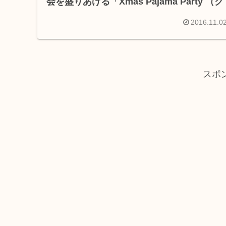
会を盛りあげる「Xmas Pajama Party （ク
リスマスパジャマパーティ）」プラン登場
2016.11.0
スポ