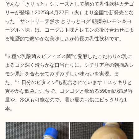
そんな「きりっと」シリーズとして初めて乳性飲料カテゴ
リーが登場！2025年4月22日（火）より全国で新発売とな
った「サントリー天然水 きりっとヨグ 朝摘みレモン＆ヨ
ーグルト味」は、ヨーグルト味とレモンの掛け合わせによ
る複層的で爽やかな美味しさが特長の乳性飲料です。
“３種の乳酸菌＆ビフィズス菌”で発酵したこだわりの乳に
よるコク深く滑らかな口当たりに、シチリア産の朝摘みレ
モン果汁を合わせてみずみずしい味わいを実現。ま
た、“１日分のビタミン”も配合されています！スッキリと
爽やかな飲みごこちで、ゴクゴクと飲める590mlの満足容
量や、冷凍も可能なので、暑い夏のお供にピッタリな1
本。