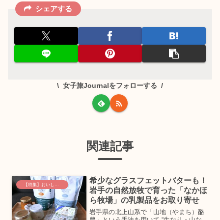
シェアする
女子旅Journalをフォローする
関連記事
希少なグラスフェットバターも！
【特集】おいしいグルメ土産
岩手の自然放牧で育った「なかほ
ら牧場」の乳製品をお取り寄せ
岩手県の北上山系で「山地（やまち）酪
農」という手法を用いて “牛なり・山な