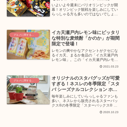
が
いよいよ今週末にパリオリンピックが開
幕！オリンピック観戦を楽しみにしてい
らっしゃる方も多いのではないでしょう
か。そんな観戦のお供にピッタリなスナ
ック菓子が東ハトから登場しています。
パリオリンピックが開催されるフランス
イカ天瀬戸内レモン味にピッタリ
を感じられる「キャラメル...
グルメに関するニュース
な特別な麦焼酎「かのか」が期間
限定で登場！
レモンの爽やかなアクセントがクセにな
るイカ天、まるか食品の「イカ天瀬戸内
レモン味」。この「イカ天瀬戸内レモン
味」にピッタリ合う、「かのか」ブラン
2021.03.23
ド初のコラボレーション商品「イカ天瀬
戸内れもん味にぴったりの麦焼酎 かのか
オリジナルのスタバグッズが可愛
25度1.8L」が、...
グルメに関するニュース
すぎる！ネスレの冬季限定「スタ
バ シーズナルコレクション ホリ
デー」はお早めに！
毎年楽しみにしていらっしゃるファンも
多い、ネスレから販売されるスターバッ
クス®の冬季限定「スターバックス® ホ
リデーシーズン ブレンド」。特に限定オ
2020.10.23
リジナルグッズ付きの「スターバックス
® シーズナル コレクション ホリデー」
は発売されると早...