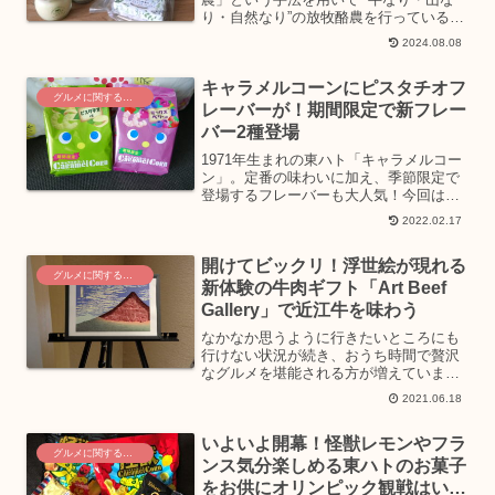
り・自然なり”の放牧酪農を行っている
「なかほら牧場」の乳製品をお取り寄
2024.08.08
せ！おうちで旅気分味わえる、岩手の自
然放牧で育った牛さんの恵みをご紹介し
キャラメルコーンにピスタチオフ
ます。「なかほら牧場」の...
グルメに関するニュース
レーバーが！期間限定で新フレー
バー2種登場
1971年生まれの東ハト「キャラメルコー
ン」。定番の味わいに加え、季節限定で
登場するフレーバーも大人気！今回は
2022年2月14日より新発売となる２つの
2022.02.17
フレーバーについてご紹介します。今回
新登場する期間限定フレーバーは、ピス
開けてビックリ！浮世絵が現れる
タチオ味とミック...
グルメに関するニュース
新体験の牛肉ギフト「Art Beef
Gallery」で近江牛を味わう
なかなか思うように行きたいところにも
行けない状況が続き、おうち時間で贅沢
なグルメを堪能される方が増えていま
す。おうち時間のお供や、なかなか会え
2021.06.18
ない方へのギフトとしてオススメな、近
江牛を使用した新体験の牛肉ギフト「Art
いよいよ開幕！怪獣レモンやフラ
Beef Galle...
グルメに関するニュース
ンス気分楽しめる東ハトのお菓子
をお供にオリンピック観戦はいか