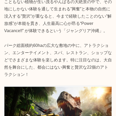
こともない植物が生い茂るやんばるの大絶景の中で、その
地にしかない体験を通して生まれる”興奮”と本物の自然に
没入する”贅沢”が重なると、今まで経験したことのない”解
放感”が本能を貫き、人生最高に心が昂る“Power
Vacance!!” が体験できるという「ジャングリア沖縄」。
パーク総面積約60haの広大な敷地の中に、アトラクショ
ン、エンターテイメント、スパ、レストラン、ショップな
どでさまざまな体験を楽しめます。特に注目なのは、大自
然を舞台にした、都会にはない興奮と贅沢な22個のアト
ラクション！