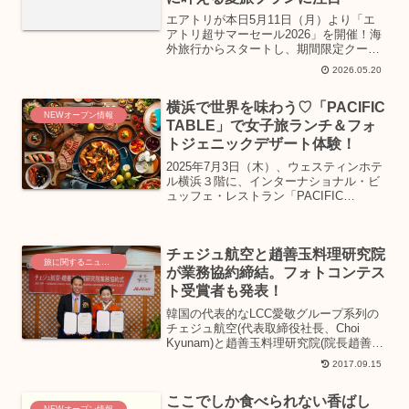
エアトリが本日5月11日（月）より「エ
アトリ超サマーセール2026」を開催！海
外旅行からスタートし、期間限定クーポ
ンも配布されるこのセールは、夏休みや
2026.05.20
秋の旅行を計画している女子にとって見
逃せないチャンスです。お得な情報で、
横浜で世界を味わう♡「PACIFIC
あなたの憧れの旅を叶えましょう。
NEWオープン情報
TABLE」で女子旅ランチ＆フォ
トジェニックデザート体験！
2025年7月3日（木）、ウェスティンホテ
ル横浜３階に、インターナショナル・ビ
ュッフェ・レストラン「PACIFIC
TABLE（パシフィック・テーブル）」が
オープン。地元・神奈川の旬の食材を使
い、和・洋・中から世界の味まで、幅広
チェジュ航空と趙善玉料理研究院
いジャンルの...
旅に関するニュース
が業務協約締結。フォトコンテス
ト受賞者も発表！
韓国の代表的なLCC愛敬グループ系列の
チェジュ航空(代表取締役社長、Choi
Kyunam)と趙善玉料理研究院(院長趙善
玉)は、航空旅行活性化及び日韓食文化交
2017.09.15
流のための協約を締結。9月8日、東京・
新宿の趙善玉料理研究院で協約式が開か
ここでしか食べられない香ばし
れました...