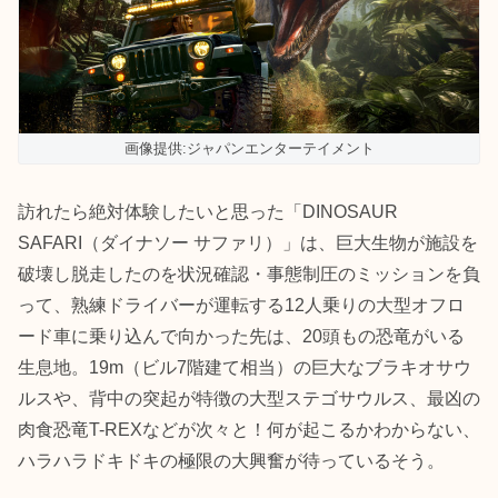
画像提供:ジャパンエンターテイメント
訪れたら絶対体験したいと思った「DINOSAUR
SAFARI（ダイナソー サファリ）」は、巨大生物が施設を
破壊し脱走したのを状況確認・事態制圧のミッションを負
って、熟練ドライバーが運転する12人乗りの大型オフロ
ード車に乗り込んで向かった先は、20頭もの恐竜がいる
生息地。19m（ビル7階建て相当）の巨大なブラキオサウ
ルスや、背中の突起が特徴の大型ステゴサウルス、最凶の
肉食恐竜T-REXなどが次々と！何が起こるかわからない、
ハラハラドキドキの極限の大興奮が待っているそう。