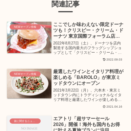
関連記事
ここでしか味わえない限定ドーナ
NEWオープン情報
ツも！クリスピー・クリーム・ド
ーナツ 東京国際フォーラム店オ
ープン
2022年8月27日（土）、ドーナツを店内
製造する国内最大のフラッグシップショ
ップとして「クリスピー・クリーム・ド
ーナツ 東京国際フォーラム店」がオープ
2022.09.03
ン。東京国際フォーラム店でしか食べら
れない限定メニューや、出来立ての「オ
厳選したワインとイタリア料理が
リジナル・グレー...
NEWオープン情報
楽しめる「BAROLO」が東京ミ
ッドタウンにオープン
2021年3月22日（月）、六本木・東京ミ
ッドタウン内にトラディショナルなイタ
リア料理と厳選したワインが楽しめるイ
タリア料理店「BAROLO（バローロ）」
2021.04.16
がオープン。まるでイタリアバルに訪れ
たかのように、立ち飲みが楽しめるカウ
エアトリ「超サマーセール
ンターや、ゆっ...
旅に関するニュース
2026」開催！海外も国内もお得
に叶える夏旅プランに注目