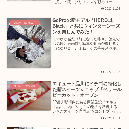
（月）の間、クリスマスを彩るヨーロッ
パ伝統菓子を取り揃えた『クリスマスフ
2023.11.08
ェア』が開催中。ドンクでは、創業以
来、欧州の伝統文化を日本に紹介するべ
GoProの新モデル「HERO11
く、職人が本場の...
yuu的 旅の楽しみ方
Black」と共にウィンターシーズ
ンを楽しんでみた！
スマホが当たり前になった昨今、旅先で
も気軽に高画質な写真や動画が撮れるよ
うになりましたよね！その手軽さや便利
さから、特に旅先に動画が撮れる撮影機
器など持って行かなくてもいいか！と思
っていたのですが・・・。この度、以前
より気になっていたGoP...
2023.01.23
エキュート品川にイチゴに特化し
NEWオープン情報
た新スイーツショップ「ベリール
ビーカット」オープン
JR品川駅構内にある商業施設「エキュー
ト品川」内に“いちごの魅力を料理する、
いちごスイーツ専門店”をコンセプトとし
た「VERY RUBY CUT（ベリールビーカ
2023.11.04
ット）」がオープン。以前とは違うコン
セプトで生まれ変わった、新生「VERY