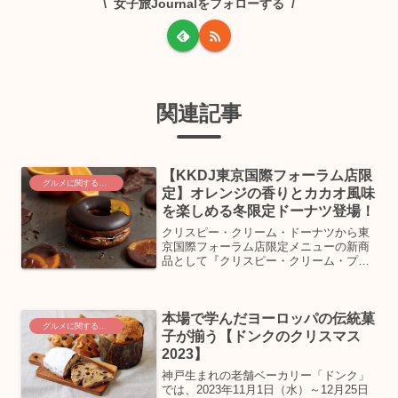
女子旅Journalをフォローする
関連記事
【KKDJ東京国際フォーラム店限
グルメに関するニュース
定】オレンジの香りとカカオ風味
を楽しめる冬限定ドーナツ登場！
クリスピー・クリーム・ドーナツから東
京国際フォーラム店限定メニューの新商
品として『クリスピー・クリーム・プレ
ミアム 東京 オランジェット』が12月1日
（日）より期間限定で登場！日本のフラ
ッグシップショップである「クリスピ
本場で学んだヨーロッパの伝統菓
ー・クリーム・ドーナ...
グルメに関するニュース
子が揃う【ドンクのクリスマス
2023】
神戸生まれの老舗ベーカリー「ドンク」
では、2023年11月1日（水）～12月25日