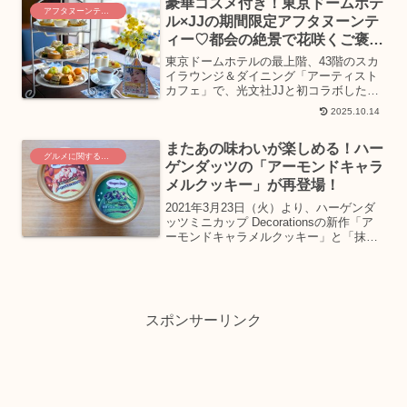
豪華コスメ付き！東京ドームホテ
RU...
アフタヌーンティーを巡る旅
ル×JJの期間限定アフタヌーンテ
ィー♡都会の絶景で花咲くご褒美
時間
東京ドームホテルの最上階、43階のスカ
イラウンジ＆ダイニング「アーティスト
カフェ」で、光文社JJと初コラボした期
間限定アフタヌーンティー『Tea in
2025.10.14
Bloom～好きを纏って自分に甘いご褒美
を～』が、2025年9月2日(火)～12月8日...
またあの味わいが楽しめる！ハー
グルメに関するニュース
ゲンダッツの「アーモンドキャラ
メルクッキー」が再登場！
2021年3月23日（火）より、ハーゲンダ
ッツミニカップ Decorationsの新作「ア
ーモンドキャラメルクッキー」と「抹茶
チョコレートクッキー」が販売されま
す！どんな味わいなのか、詳細をご紹介
します！今回発売される「Decoration...
スポンサーリンク