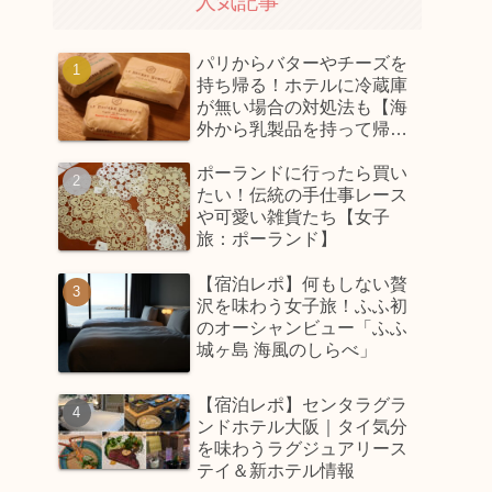
人気記事
パリからバターやチーズを
持ち帰る！ホテルに冷蔵庫
が無い場合の対処法も【海
外から乳製品を持って帰っ
てくるコツ】
ポーランドに行ったら買い
たい！伝統の手仕事レース
や可愛い雑貨たち【女子
旅：ポーランド】
【宿泊レポ】何もしない贅
沢を味わう女子旅！ふふ初
のオーシャンビュー「ふふ
城ヶ島 海風のしらべ」
【宿泊レポ】センタラグラ
ンドホテル大阪｜タイ気分
を味わうラグジュアリース
テイ＆新ホテル情報