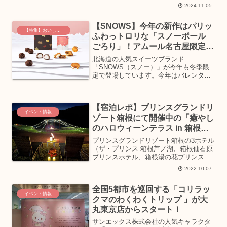
イーツを取り揃えた『あんバタースイー
2024.11.05
ツフェア』を2024年11月1日(金)～11月30
日(土)まで開催中。今回のフェアでは、
【SNOWS】今年の新作はパリッ
各ブランド...
【特集】おいしいグルメ土産
ふわっトロリな「スノーボール
ごろり」！アムール名古屋限定ス
イーツも見逃せない
北海道の人気スイーツブランド
「SNOWS（スノー）」が今年も冬季限
定で登場しています。今年はバレンタイ
ン限定で新作の「スノーボール ごろり」
が期間限定で発売されるなど、ますます
目が離せないラインナップとなっていま
【宿泊レポ】プリンスグランドリ
すよ！「SNOWS」は冬季限...
イベント情報
ゾート箱根にて開催中の「癒やし
のハロウィーンテラス in 箱根」
を体験
プリンスグランドリゾート箱根の3ホテル
（ザ・プリンス 箱根芦ノ湖、箱根仙石原
プリンスホテル、箱根湯の花プリンスホ
テル）と、箱根 駒ヶ岳ロープウェーの合
2022.10.07
同企画として、2022年9月30日（金）〜
10月31日（月）までの期間限定宿泊プラ
全国5都市を巡回する「コリラッ
ン「癒や...
イベント情報
クマのわくわくトリップ 」が大
丸東京店からスタート！
サンエックス株式会社の人気キャラクタ