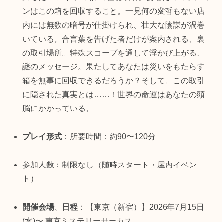
ンはこの箱を回収すること。一見何の変哲もない店
内には無数の暗号が仕掛けられ、壮大な陰謀が渦巻
いている。合言葉を告げた者だけが案内される、裏
の取引場所。特殊スコープを通して浮かび上がる、
謎のメッセージ。果たしてあなたは災いをもたらす
箱を無事に回収できるだろうか？そして、この取引
に隠された真実とは……！世界の命運はあなたの頭
脳にかかっている。
プレイ形式
：所要時間：約90〜120分
参加人数：制限なし（随時スタート・屋内イベン
ト）
開催会場、日程
：【東京（新宿）】2026年7月15日
(水)〜 東京ミステリーサーカス