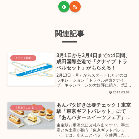
関連記事
3月1日から3月4日までの4日間、
イベント情報
成田国際空港で「クナイプ トラ
ベルセット」がもらえる！
2月13日（月）からスタートしたとのコ
ラボレーション「トラベルwithクナイ
プ」キャンペーンの大好評に続き、第2弾
「トラベルwithクナイプ」キャンペーン
2017.03.02
が3月1日（水）から3月4日（土）までの
4日間、成田国際空港 第1、2ターミナル
あんバタ好きは要チェック！東京
出国審...
【特集】おいしいグルメ土産
駅「東京ギフトパレット」にて
『あんバタースイーツフェア』が
開催中
東京駅八重洲北口改札を出てすぐ、手土
産とお土産が揃う「東京ギフトパレッ
ト」では、あんことバターを使用したス