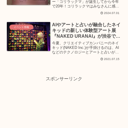
ー「コリラックマ」が誕生してから今年
で20年！コリラックマはみなさんに感謝
の気持ちを伝えに行く旅を計画したみた
2024.07.01
いです。コリラックマの魅力が満載のコ
リラックマと旅するツアー「コリラック
AIやアートと占いが融合したネイ
マのわくわくトリップ」...
イベント情報
キッドの新しい体験型アート展
『NAKED URANAI』が渋谷で開
催
今夏、クリエイティブカンパニーのネイ
キッド(NAKED Inc.)が手掛けるのは、AI
などのテクノロジーとアートと占いが融
合したプロジェクト！2021年7月17日
2021.07.15
（土）より東京・渋谷 ヒカリエホールに
て開催される、体験型アート展
『NAKED...
スポンサーリンク