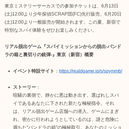
東京ミステリーサーカスでの参加チケットは、6月13日
(土)12:00より少年探偵SCRAP団(FC)先行販売、6月20日
(土)12:00より一般販売が開始されます。この夏、新宿で
特別なスパイ体験をぜひお楽しみください。
リアル脱出ゲーム『スパイミッションからの脱出-パンド
ラの箱と裏切りの銃弾-』東京（新宿）概要
イベント特設サイト
：
https://realdgame.jp/s/spymmb/
ストーリー
：
喧騒の裏側で、静かに悪は動き出す。選ばれしスパ
イであるあなたに下された新たな極秘指令。それ
は、リアル脱出ゲーム店舗への潜入。ゲームにまぎ
れ、密かに行われようとしているのは、謎と危険に
満ちた“パンドラの箱”の極秘取引。あなたのミッショ