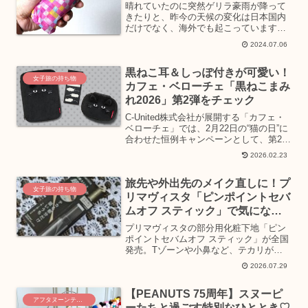
晴れていたのに突然ゲリラ豪雨が降って
きたりと、昨今の天候の変化は日本国内
だけでなく、海外でも起こっています。
そんな旅先や外出時にカバンの中に忍ば
2024.07.06
せておきたいのが“折りたたみ傘”。2024
年2月1日にムーンバットから発売され
た、約11.7㎝と...
黒ねこ耳＆しっぽ付きが可愛い！
女子旅の持ち物
カフェ・ベローチェ「黒ねこまみ
れ2026」第2弾をチェック
C-United株式会社が展開する「カフェ・
ベローチェ」では、2月22日の“猫の日”に
合わせた恒例キャンペーンとして、第2弾
「黒ねこまみれ2026」を2月19日（木）
2026.02.23
より発売。毎日持ち歩きたいキュートさ
と利便性を兼ね備えた、黒ねこの耳とし
旅先や外出先のメイク直しに！プ
っ...
女子旅の持ち物
リマヴィスタ「ピンポイントセバ
ムオフ スティック」で気になる
テカリをケア
プリマヴィスタの部分用化粧下地「ピン
ポイントセバムオフ スティック」が全国
発売。Tゾーンや小鼻など、テカリが気
になる部分を狙って使えるスティックの
2026.07.29
特徴や、メイク前・お直し時の使い方を
紹介します。
【PEANUTS 75周年】スヌーピ
アフタヌーンティーを巡る旅
ーたちと過ごす特別なひととき♡