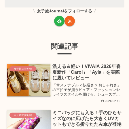
女子旅Journalをフォローする
関連記事
洗える＆軽い！VIVAIA 2026年春
女子旅の持ち物
夏新作「Carol」「Ayla」を実際
に履いてレビュー
「サステナブル x 快適さ x おしゃれさ」
の三拍子が揃うピュア・ファッションや
ライフスタイルを届ける、シューズブラ
ンド VIVAIA（ビバイア）より2026年春
2026.02.19
夏に発売される新作モデルが発表されま
した。今回は一足先にラインナップや履
ミニバッグにも入る！手のひらサ
き心地...
女子旅の持ち物
イズなのに広げたら大きくUVカ
ットもできる折りたたみ傘が登場