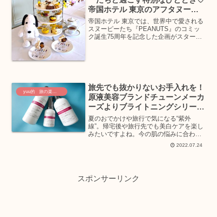
帝国ホテル 東京のアフタヌーン
ティー
帝国ホテル 東京では、世界中で愛される
スヌーピーたち『PEANUTS』のコミッ
ク誕生75周年を記念した企画がスター
ト！2025年9月1日（月）～10月31日
（金）の期間限定で、本館17階「インペ
リアルラウンジ アクア」にて
「Afternoo...
旅先でも抜かりないお手入れを！
yuu的 旅の楽しみ方
原液美容ブランドチューンメーカ
ーズよりブライトニングシリーズ
登場
夏のおでかけや旅行で気になる“紫外
線”。帰宅後や旅行先でも美白ケアを楽し
みたいですよね。今の肌の悩みに合わせ
て“高濃度の原液”でケアができる原液美
2022.07.24
容ブランド＜TUNEMAKERS（チューン
メーカーズ）＞より誕生した「原液ブラ
イトニングシリー...
スポンサーリンク