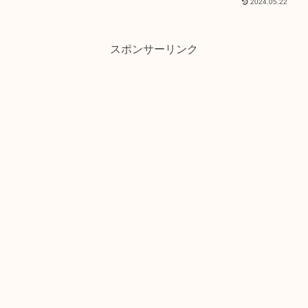
2024.05.22
有明で「Tokyo Tokyo Delicious
Museum」が開催されてい...
スポンサーリンク