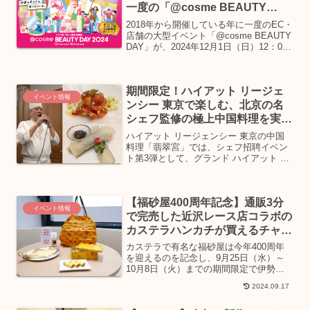
一度の「@cosme BEAUTY
DAY」開催
2018年から開催している年に一度のEC・
店舗の大型イベント「@cosme BEAUTY
DAY」が、2024年12月1日（日）12：00
～12月3日（火）23：59まで、＠cosme
の公式通販「＠cosme SHOPPING」や
＠cosm...
期間限定！ハイアット リージェ
イベント情報
ンシー 東京で楽しむ、北京の名
シェフ監修の極上中国料理を実食
レポ
ハイアット リージェンシー 東京の中国
料理「翡翠宮」では、シェフ招聘イベン
ト第3弾として、グランド ハイアット 北
京の中国料理レストラン「メイド・イ
ン・チャイナ」より、 ケント・ジン・チ
アン総料理長を迎え、特別メニューを
【福砂屋400周年記念】通販3分
2025年3月20日...
イベント情報
で完売した近沢レース店コラボの
カステラハンカチが買えるチャン
ス！
カステラで有名な福砂屋は今年400周年
を迎えるのを記念し、9月25日（水）～
10月8日（火）までの期間限定で伊勢丹
新宿店にて特別催事が開催されます。
2024.09.17
400周年記念グッズや地域限定カステラ
販売のほか、半世紀ぶりに復活する福砂