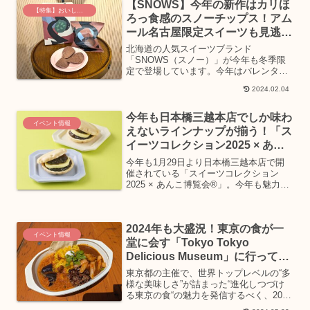
屋の「千代香」の実...
【SNOWS】今年の新作はカリほ
【特集】おいしいグルメ土産
ろっ食感のスノーチップス！アム
ール名古屋限定スイーツも見逃せ
ない
北海道の人気スイーツブランド
「SNOWS（スノー）」が今年も冬季限
定で登場しています。今年はバレンタイ
ン限定でチョコレートチップスが期間限
2024.02.04
定で発売されるなど、ますます目が離せ
ないラインナップとなっていますよ！
「SNOWS」は冬季限定のスイー...
今年も日本橋三越本店でしか味わ
イベント情報
えないラインナップが揃う！「ス
イーツコレクション2025 × あん
こ博覧会®」
今年も1月29日より日本橋三越本店で開
催されている「スイーツコレクション
2025 × あんこ博覧会®」。今年も魅力的
なラインナップが揃う期間限定イベント
についてご紹介します。1月も後半に入
り、全国で開催されているバレンタイン
2024年も大盛況！東京の食が一
催事会場はどこも...
イベント情報
堂に会す「Tokyo Tokyo
Delicious Museum」に行ってき
ました！
東京都の主催で、世界トップレベルの“多
様な美味しさ”が詰まった“進化しつづけ
る東京の食“の魅力を発信するべく、2024
年5月17日（金）～19日（日）の3日間、