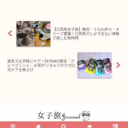
【江田島女子旅】陶芸・うちわ作り・オ
リーブ農園！江田島でしかできない体験
で楽しむ島時間
旅先でも手軽にケア！Dr.Oralの限定「グ
レープミント」＆3Dデンタルフロスで口
元ケアを格上げ