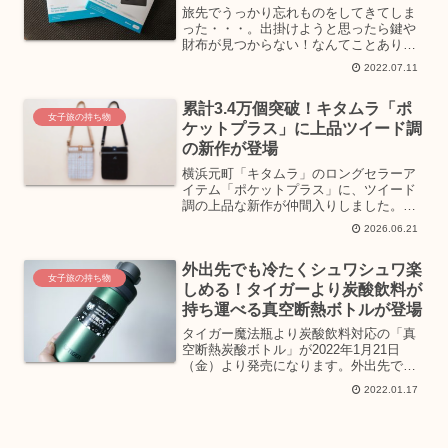
旅先でうっかり忘れものをしてきてしま
った・・・。出掛けようと思ったら鍵や
財布が見つからない！なんてことありま
せんか？そんな時に探し物を“音”で見つ
2022.07.11
けるスマートトラッカーがあったら便利
ですよね。今回はスマートトラッカーの
累計3.4万個突破！キタムラ「ポ
パイオニアである「Ti...
女子旅の持ち物
ケットプラス」に上品ツイード調
の新作が登場
横浜元町「キタムラ」のロングセラーア
イテム「ポケットプラス」に、ツイード
調の上品な新作が仲間入りしました。ス
マートフォンやミニ財布など、旅の必需
2026.06.21
品をコンパクトに持ち歩ける便利さと、
装いに華やかさを添えるデザインで、女
外出先でも冷たくシュワシュワ楽
子旅をさらに快適でおしゃれに彩りま
女子旅の持ち物
す。
しめる！タイガーより炭酸飲料が
持ち運べる真空断熱ボトルが登場
タイガー魔法瓶より炭酸飲料対応の「真
空断熱炭酸ボトル」が2022年1月21日
（金）より発売になります。外出先でも
お好みの炭酸飲料が冷たくシュワシュワ
2022.01.17
のまま楽しめますよ！2023年2月3日に創
業100周年を迎えるタイガー魔法瓶で
は、「NO・紛...