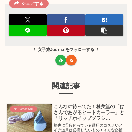
シェアする
女子旅Journalをフォローする
関連記事
こんなの待ってた！粧美堂の「は
女子旅の持ち物
さんであがるヒートカーラー」と
「リッチホイップブラシ
SHINKA」が手放せない
旅先に普段使っている愛用のコスメやメ
イク道具は必携したいもの！そんな必携