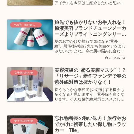
アイテムを今回はご紹介したいと思いま
す。ご紹介するアイテムは、粧美堂の
「はさんであがるヒートカーラー」と
「リッチホイップブラシSHINKA」で
旅先でも抜かりないお手入れを！
す。今回ご紹介するコスメア...
yuu的 旅の楽しみ方
原液美容ブランドチューンメーカ
ーズよりブライトニングシリーズ
登場
夏のおでかけや旅行で気になる“紫外
線”。帰宅後や旅行先でも美白ケアを楽し
みたいですよね。今の肌の悩みに合わせ
て“高濃度の原液”でケアができる原液美
2022.07.24
容ブランド＜TUNEMAKERS（チューン
メーカーズ）＞より誕生した「原液ブラ
美容液級の“塗る美膜マスク”！？
イトニングシリー...
女子旅の持ち物
「リサージ」新作ファンデで春の
紫外線対策は抜かりなく！
春うららかな季節でお出掛けする機会も
多くなると思いますが、紫外線も多くな
ります。そんな紫外線対策コスメとして
オススメな“塗る美膜マスク”ファンデー
ションをご紹介します。2025年3月8日
(土)より、肌をうるおすコラーゲン研究
忘れ物番長の強い味方！旅行やお
を30年以上積み...
女子旅の持ち物
でかけに携帯したい探し物トラッ
カー「Tile」