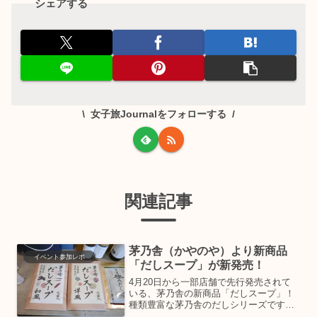
シェアする
女子旅Journalをフォローする
関連記事
茅乃舎（かやのや）より新商品
イベント参加レポ
「だしスープ」が新発売！
4月20日から一部店舗で先行発売されて
いる、茅乃舎の新商品「だしスープ」！
種類豊富な茅乃舎のだしシリーズです
が、さらに手軽にスープのように「飲ん