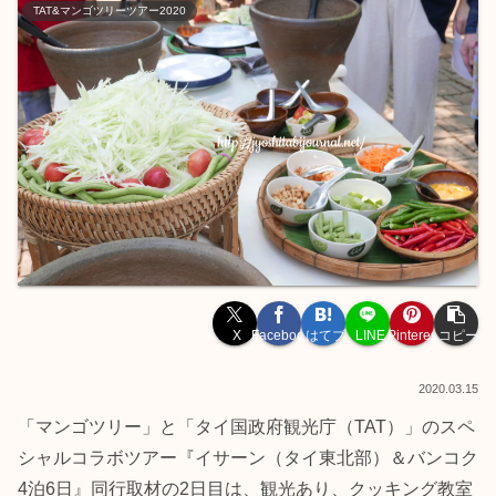
TAT&マンゴツリーツアー2020
X
Facebook
はてブ
LINE
Pinterest
コピー
2020.03.15
「マンゴツリー」と「タイ国政府観光庁（TAT）」のスペ
シャルコラボツアー『イサーン（タイ東北部）＆バンコク
4泊6日』同行取材の2日目は、観光あり、クッキング教室