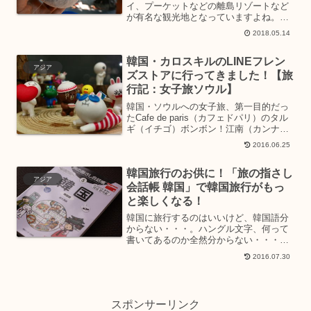
イ、プーケットなどの離島リゾートなど
が有名な観光地となっていますよね。今
回、私が旅してきたタイ北部のプレー県
2018.05.14
＆ナーン県には、まだまだ知られていな
い魅力がたくさん！そんなタイ北部のプ
韓国・カロスキルのLINEフレン
レー県＆ナーン県を中心に...
アジア
ズストアに行ってきました！【旅
行記：女子旅ソウル】
韓国・ソウルへの女子旅、第一目的だっ
たCafe de paris（カフェドパリ）のタル
ギ（イチゴ）ボンボン！江南（カンナ
ム）のおしゃれエリア、カロスキルにあ
2016.06.25
るCafe de parisへ向かっている途中に偶
然見つけた、SNSの人気キャラクタ...
韓国旅行のお供に！「旅の指さし
アジア
会話帳 韓国」で韓国旅行がもっ
と楽しくなる！
韓国に旅行するのはいいけど、韓国語分
からない・・・。ハングル文字、何って
書いてあるのか全然分からない・・・。
という方にオススメの「旅の指さし会話
2016.07.30
帳 韓国」「旅の指さし会話帳 韓国」
は、シチュエーション別にイラスト入り
で韓国語と日本語が記載さ...
スポンサーリンク