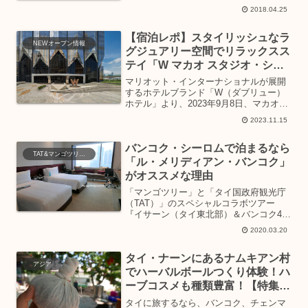
でおいしいだし」として楽しめる新商品
2018.04.25
で、お湯を入れるだけで美味しいだしス
ープとして楽しめちゃいま...
【宿泊レポ】スタイリッシュなラ
NEWオープン情報
グジュアリー空間でリラックスス
テイ「W マカオ スタジオ・シテ
ィ」
マリオット・インターナショナルが展開
するホテルブランド「W（ダブリュー）
ホテル」より、2023年9月8日、マカオに
「W マカオ スタジオ・シティ」が開
2023.11.15
業。“アジアのラスベガス”と呼ばれるマ
カオに新たに誕生したNEWホテルについ
バンコク・シーロムで泊まるなら
てご紹介します...
TAT&マンゴツリーツアー2020
「ル・メリディアン・バンコク」
がオススメな理由
「マンゴツリー」と「タイ国政府観光庁
（TAT）」のスペシャルコラボツアー
『イサーン（タイ東北部）＆バンコク4泊
6日』同行取材の4日目、旅の最後に宿泊
2020.03.20
したのはバンコク・シーロム地区のスラ
ウォン通りに位置する「ル・メリディア
タイ・ナーンにあるナムキアン村
ン・バンコク」です。...
アジア
でハーバルボールつくり体験！ハ
ーブコスメも種類豊富！【特集：
新たなタイの魅力に出会う旅】
タイに旅するなら、バンコク、チェンマ